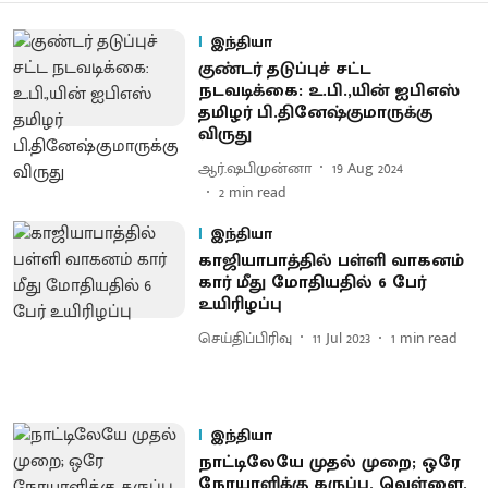
இந்தியா
குண்டர் தடுப்புச் சட்ட
நடவடிக்கை: உ.பி.,யின் ஐபிஎஸ்
தமிழர் பி.தினேஷ்குமாருக்கு
விருது
ஆர்.ஷபிமுன்னா
19 Aug 2024
2
min read
இந்தியா
காஜியாபாத்தில் பள்ளி வாகனம்
கார் மீது மோதியதில் 6 பேர்
உயிரிழப்பு
செய்திப்பிரிவு
11 Jul 2023
1
min read
இந்தியா
நாட்டிலேயே முதல் முறை; ஒரே
நோயாளிக்கு கருப்பு, வெள்ளை,