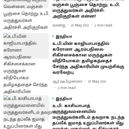
மஞ்சள் பூஞ்சை தொற்று; உ.பி.
மருத்துவர்கள் அதிர்ச்சி:
அறிகுறிகள் என்ன?
ஏஎன்ஐ
25 May 2021
2
min read
இந்தியா
உ.பி.யின் காஜியாபாத்தில்
கரோனா ஆரம்பநிலை
சிகிச்சைக்கான மருந்துகள்
விநியோகம்: தமிழகத்தைச்
சேர்ந்த அதிகாரியின் முயற்சிக்கு
வரவேற்பு
ஆர்.ஷபிமுன்னா
10 May 2021
2
min read
இந்தியா
உ.பி. காசியாபாத்
மருத்துவமனையில்
மருத்துவர்களிடம் தவறாக நடந்த
தப்லீக் ஜமாத் உறுப்பினர்கள் மீது
வழக்கு: முதல்வர் ஆதித்யநாத்