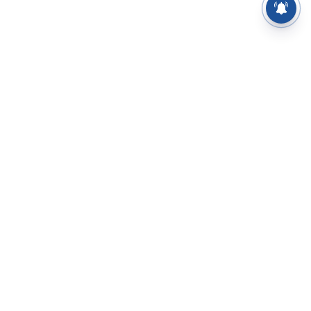
⌄
செய்திகள்
⌄
சிறப்புப் பக்கம்
⌄
சினிமா