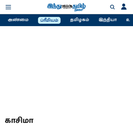
அண்மை
தமிழகம்
இந்தியா
உல
ப்ரீமியம்
காசிமா