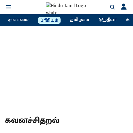
அண்மை
தமிழகம்
இந்தியா
உல
ப்ரீமியம்
கவனச்சிதறல்