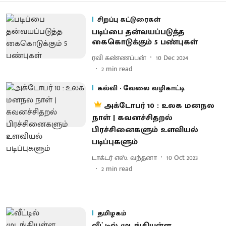
சிறப்பு கட்டுரைகள்
படிப்பை தன்வயப்படுத்த
கைகொடுக்கும் 5 பண்புகள்
ரவி கண்ணப்பன்
10 Dec 2024
2
min read
கல்வி - வேலை வழிகாட்டி
அக்டோபர் 10 : உலக மனநல
நாள் | கவனச்சிதறல்
பிரச்சினைகளும் உளவியல்
படிப்புகளும்
டாக்டர் எஸ். வந்தனா
10 Oct 2023
2
min read
தமிழகம்
வீட்டில் முடங்கியுள்ள