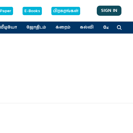
SIGN IN
-Paper
E-Books
பிரசுரங்கள்
மேலும்
வீடியோ
ஜோதிடம்
க்ரைம்
கல்வி