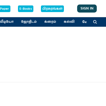
SIGN IN
-Paper
E-Books
பிரசுரங்கள்
மேலும்
வீடியோ
ஜோதிடம்
க்ரைம்
கல்வி