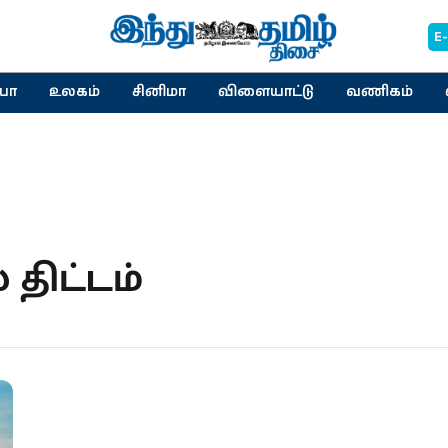
E
யா
உலகம்
சினிமா
விளையாட்டு
வணிகம்
திட்டம்