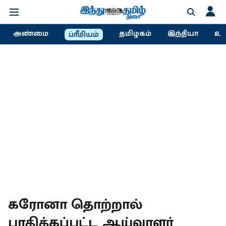
அண்மை
தமிழகம்
இந்தியா
உல
ப்ரீமியம்
கரோனா தொற்றால்
பாதிக்கப்பட்ட ஆய்வாளர்