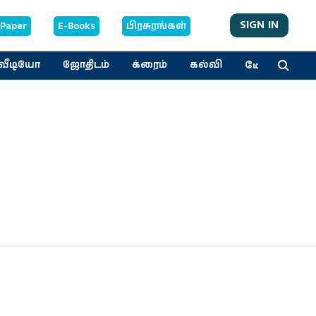
SIGN IN
-Paper
E-Books
பிரசுரங்கள்
மேலும்
வீடியோ
ஜோதிடம்
க்ரைம்
கல்வி