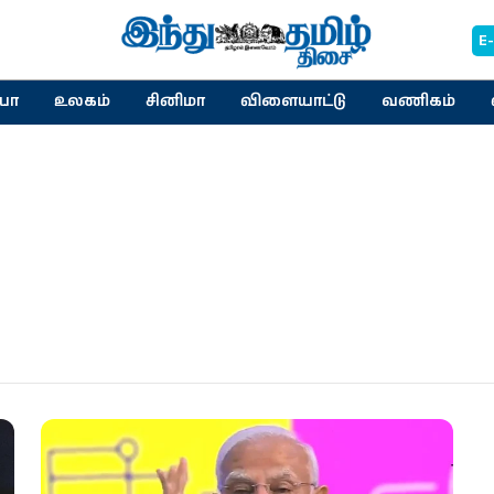
E
யா
உலகம்
சினிமா
விளையாட்டு
வணிகம்