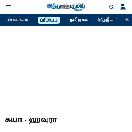
அண்மை
தமிழகம்
இந்தியா
உல
ப்ரீமியம்
கயா - ஹவுரா