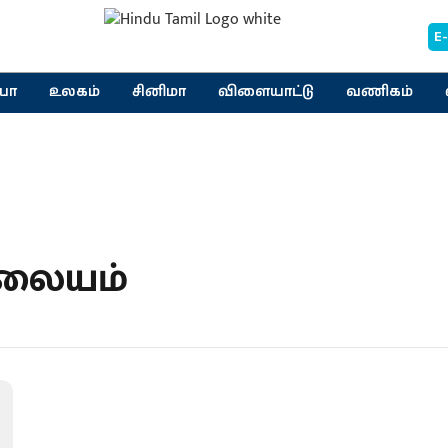
E
யா
உலகம்
சினிமா
விளையாட்டு
வணிகம்
ிலையம்