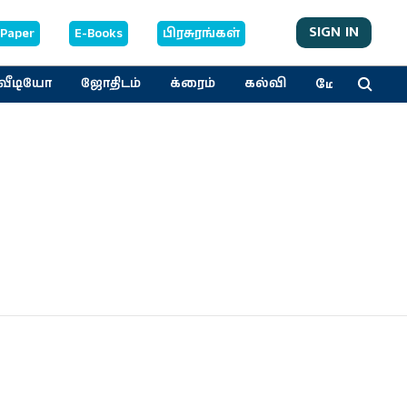
SIGN IN
-Paper
E-Books
பிரசுரங்கள்
மேலும்
வீடியோ
ஜோதிடம்
க்ரைம்
கல்வி