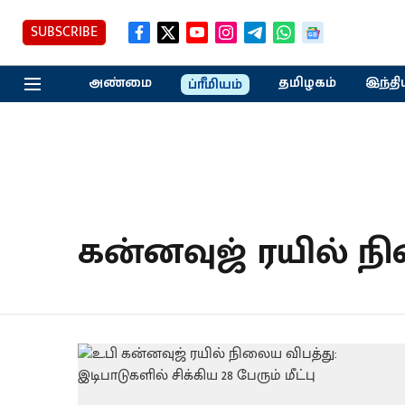
SUBSCRIBE
அண்மை
தமிழகம்
இந்தி
ப்ரீமியம்
கன்னவுஜ் ரயில் ந