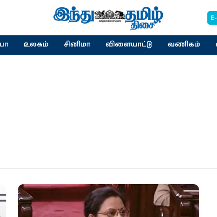
E
யா
உலகம்
சினிமா
விளையாட்டு
வணிகம்