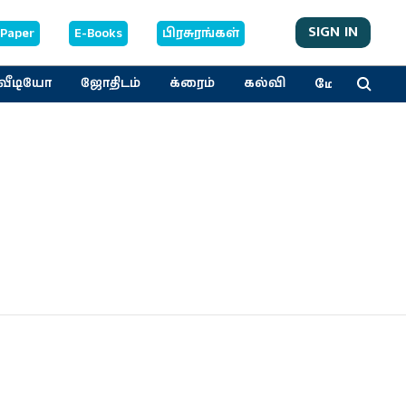
SIGN IN
-Paper
E-Books
பிரசுரங்கள்
மேலும்
வீடியோ
ஜோதிடம்
க்ரைம்
கல்வி