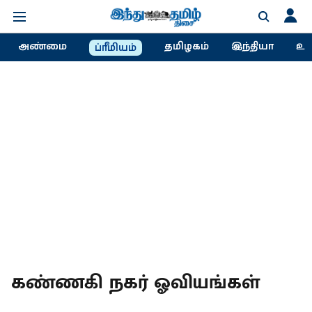
அண்மை
தமிழகம்
இந்தியா
உல
ப்ரீமியம்
கண்ணகி நகர் ஓவியங்கள்