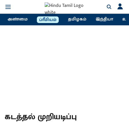
அண்மை
தமிழகம்
இந்தியா
உல
ப்ரீமியம்
கடத்தல்​ முறியடிப்பு