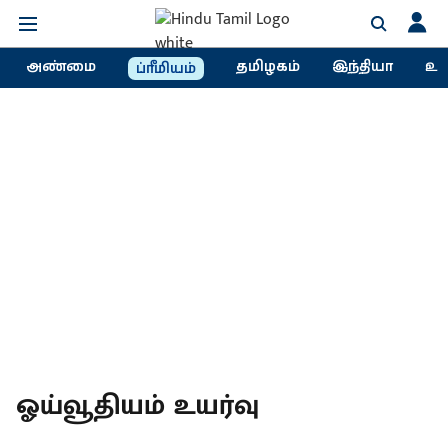
அண்மை
தமிழகம்
இந்தியா
உல
ப்ரீமியம்
ஓய்வூதியம் உயர்வு