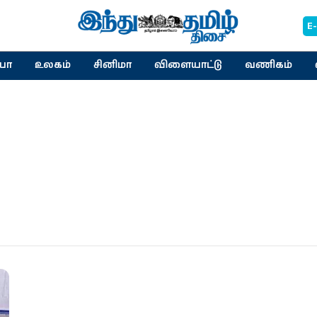
E
யா
உலகம்
சினிமா
விளையாட்டு
வணிகம்