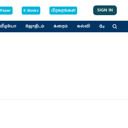
SIGN IN
-Paper
E-Books
பிரசுரங்கள்
மேலும்
வீடியோ
ஜோதிடம்
க்ரைம்
கல்வி