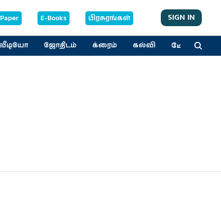
SIGN IN
-Paper
E-Books
பிரசுரங்கள்
மேலும்
வீடியோ
ஜோதிடம்
க்ரைம்
கல்வி