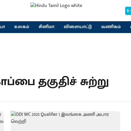
E
யா
உலகம்
சினிமா
விளையாட்டு
வணிகம்
்பை தகுதிச் சுற்று