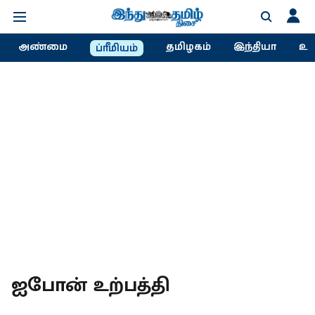
அண்மை
தமிழகம்
இந்தியா
உல
ப்ரீமியம்
ஐபோன் உற்பத்தி