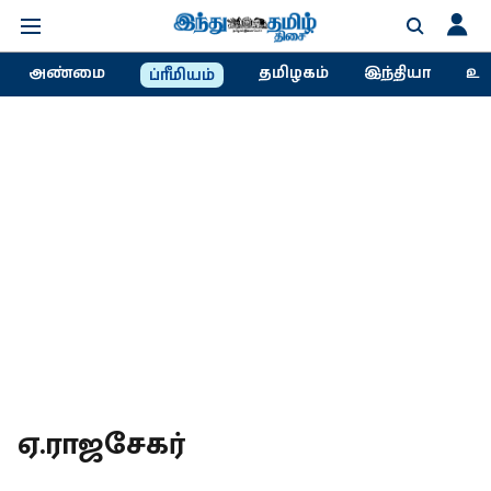
அண்மை
தமிழகம்
இந்தியா
உல
ப்ரீமியம்
ஏ.ராஜசேகர்