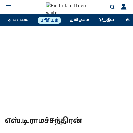
அண்மை
தமிழகம்
இந்தியா
உல
ப்ரீமியம்
எஸ்.டி.ராமச்சந்திரன்