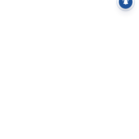
⌄
செய்திகள்