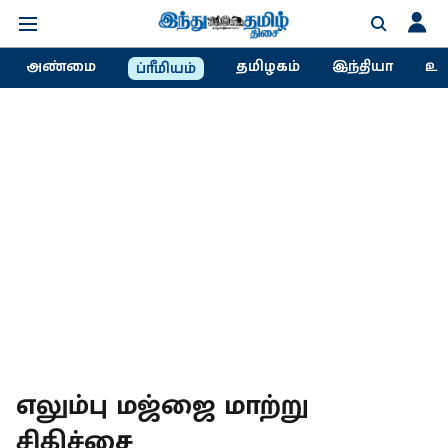
அண்மை
தமிழகம்
இந்தியா
உல
ப்ரீமியம்
எலும்பு மஜ்ஜை மாற்று
சிகிச்சை