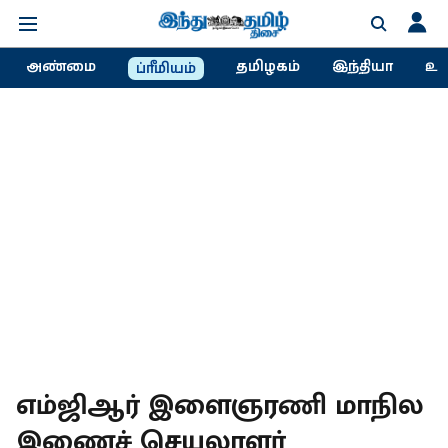
அண்மை
தமிழகம்
இந்தியா
உல
ப்ரீமியம்
எம்ஜிஆர் இளைஞரணி மாநில
இணைச் செயலாளர்