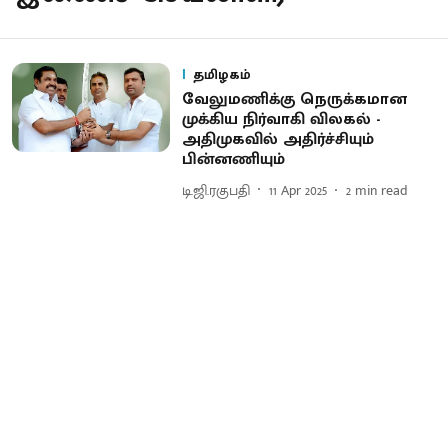
தமிழகம்
வேலுமணிக்கு நெருக்கமான
முக்கிய நிர்வாகி விலகல் -
அதிமுகவில் அதிர்ச்சியும்
பின்னணியும்
டி.ஜி.ரகுபதி
11 Apr 2025
2
min read