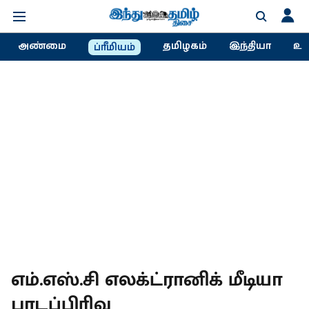
அண்மை
தமிழகம்
இந்தியா
உல
ப்ரீமியம்
எம்.எஸ்.சி எலக்ட்ரானிக் மீடியா
பாடப்பிரிவு