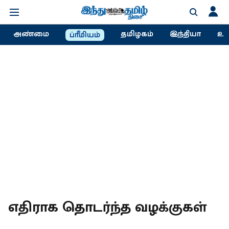
அண்மை
தமிழகம்
இந்தியா
உல
ப்ரீமியம்
எதிராக தொடர்ந்த வழக்குகள்