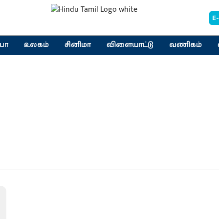
E
யா
உலகம்
சினிமா
விளையாட்டு
வணிகம்