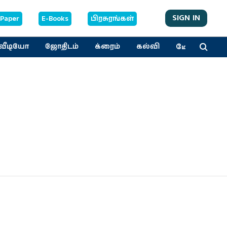
SIGN IN
-Paper
E-Books
பிரசுரங்கள்
மேலும்
வீடியோ
ஜோதிடம்
க்ரைம்
கல்வி