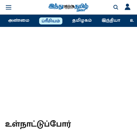
அண்மை
தமிழகம்
இந்தியா
உல
ப்ரீமியம்
உள்நாட்டுப்போர்