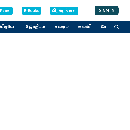
SIGN IN
-Paper
E-Books
பிரசுரங்கள்
மேலும்
வீடியோ
ஜோதிடம்
க்ரைம்
கல்வி