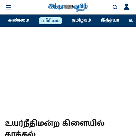
அண்மை
தமிழகம்
இந்தியா
உல
ப்ரீமியம்
உயர்நீதிமன்ற கிளையில்
தாக்கல்