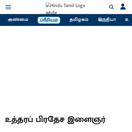
அண்மை
தமிழகம்
இந்தியா
உல
ப்ரீமியம்
உத்தரப் பிரதேச இளைஞர்