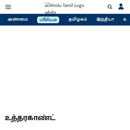
அண்மை
தமிழகம்
இந்தியா
உல
ப்ரீமியம்
உத்தரகாண்ட்