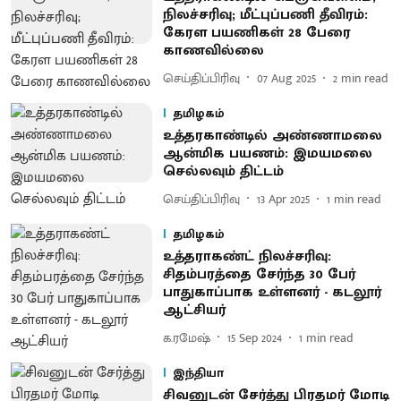
நிலச்சரிவு; மீட்புப்பணி தீவிரம்:
கேரள பயணிகள் 28 பேரை
காணவில்லை
செய்திப்பிரிவு
07 Aug 2025
2
min read
தமிழகம்
உத்தரகாண்டில் அண்ணாமலை
ஆன்மிக பயணம்: இமயமலை
செல்லவும் திட்டம்
செய்திப்பிரிவு
13 Apr 2025
1
min read
தமிழகம்
உத்தராகண்ட் நிலச்சரிவு:
சிதம்பரத்தை சேர்ந்த 30 பேர்
பாதுகாப்பாக உள்ளனர் - கடலூர்
ஆட்சியர்
க.ரமேஷ்
15 Sep 2024
1
min read
இந்தியா
சிவனுடன் சேர்த்து பிரதமர் மோடி