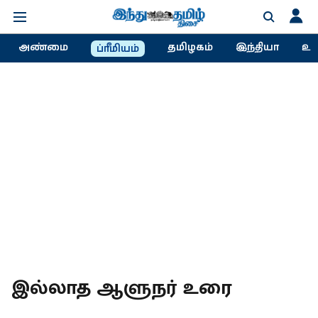
அண்மை
தமிழகம்
இந்தியா
உல
ப்ரீமியம்
இல்லாத ஆளுநர் உரை