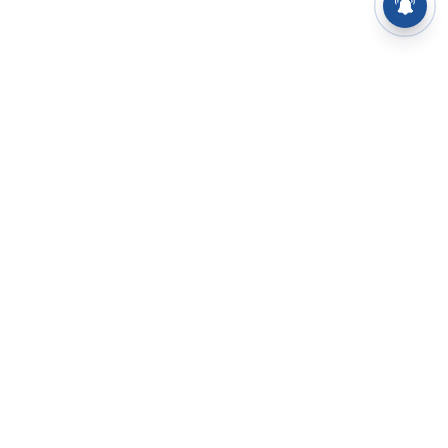
⌄
செய்திகள்