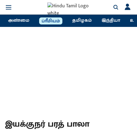
அண்மை
தமிழகம்
இந்தியா
உல
ப்ரீமியம்
இயக்குநர் பரத் பாலா