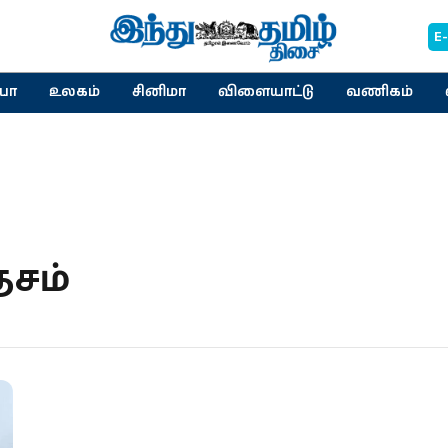
E
யா
உலகம்
சினிமா
விளையாட்டு
வணிகம்
சம்