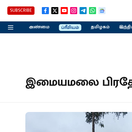
SUBSCRIBE
அண்மை
தமிழகம்
இந்தி
ப்ரீமியம்
இமையமலை பிரதே