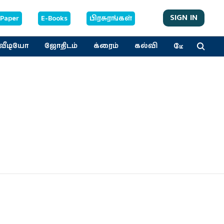
SIGN IN
-Paper
E-Books
பிரசுரங்கள்
மேலும்
வீடியோ
ஜோதிடம்
க்ரைம்
கல்வி