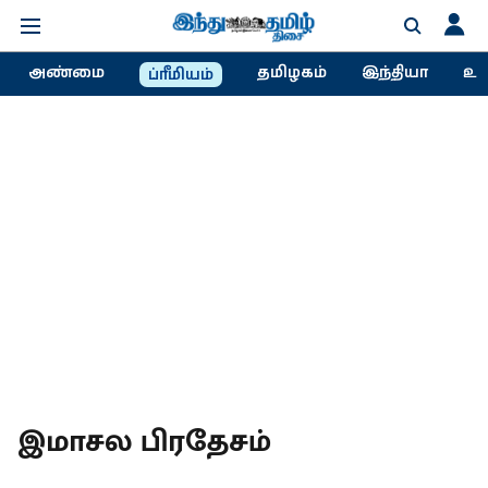
அண்மை
தமிழகம்
இந்தியா
உல
ப்ரீமியம்
இமாசல பிரதேசம்