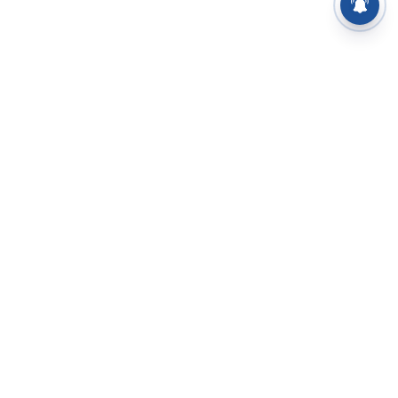
⌄
செய்திகள்