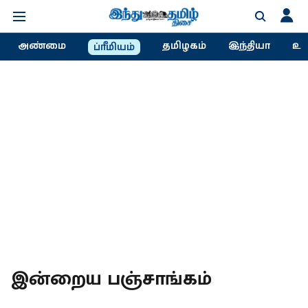
அண்மை
தமிழகம்
இந்தியா
உல
ப்ரீமியம்
இன்றைய பஞ்சாங்கம்