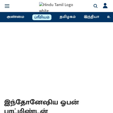
அண்மை
தமிழகம்
இந்தியா
உல
ப்ரீமியம்
இந்தோனேஷிய ஓபன்
பாட்மிண்டன்