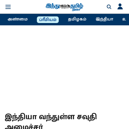
அண்மை
தமிழகம்
இந்தியா
உல
ப்ரீமியம்
இந்தியா வந்துள்ள சவுதி
அமைச்சர்