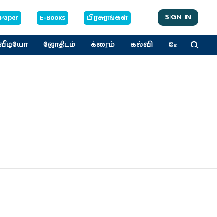
SIGN IN
-Paper
E-Books
பிரசுரங்கள்
மேலும்
வீடியோ
ஜோதிடம்
க்ரைம்
கல்வி