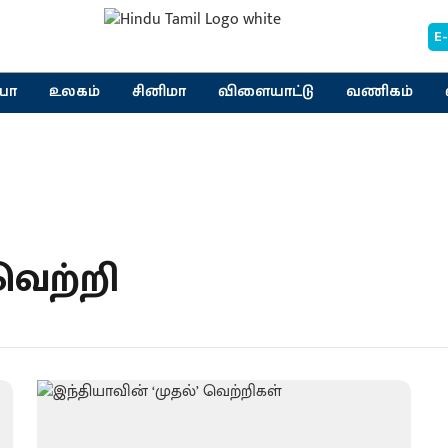
E
யா
உலகம்
சினிமா
விளையாட்டு
வணிகம்
ெற்றி