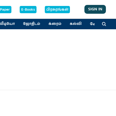
SIGN IN
-Paper
E-Books
பிரசுரங்கள்
மேலும்
வீடியோ
ஜோதிடம்
க்ரைம்
கல்வி