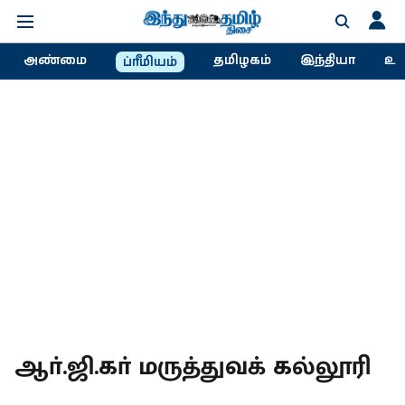
அண்மை
தமிழகம்
இந்தியா
உல
ப்ரீமியம்
ஆா்.ஜி.கா் மருத்துவக் கல்லூரி