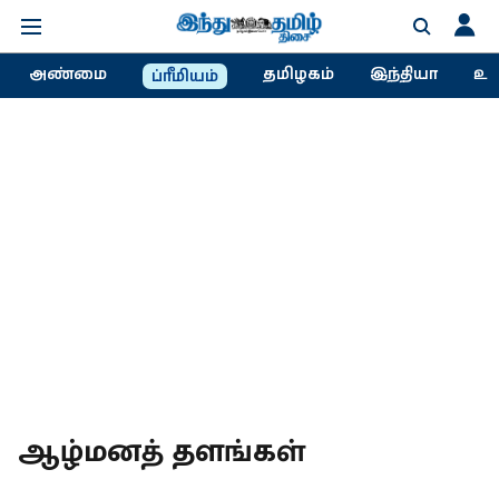
அண்மை
தமிழகம்
இந்தியா
உல
ப்ரீமியம்
ஆழ்மனத் தளங்கள்