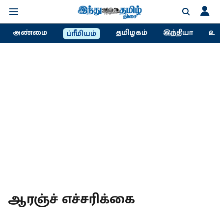
அண்மை
தமிழகம்
இந்தியா
உல
ப்ரீமியம்
ஆரஞ்ச் எச்சரிக்கை