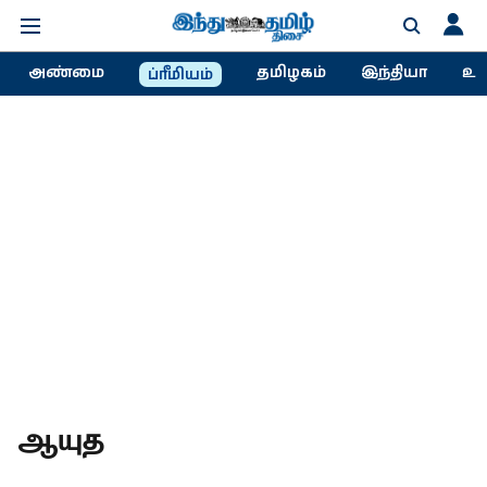
அண்மை
தமிழகம்
இந்தியா
உல
ப்ரீமியம்
ஆயுத