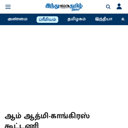
அண்மை
தமிழகம்
இந்தியா
உல
ப்ரீமியம்
ஆம் ஆத்மி-காங்கிரஸ்
கூட்டணி