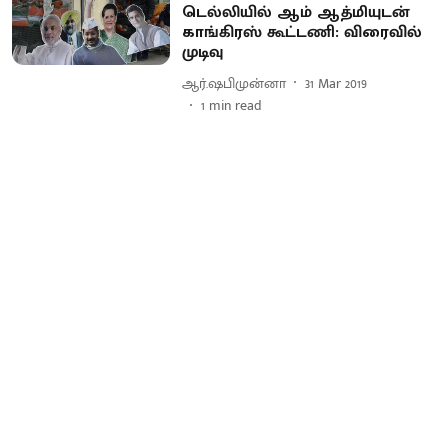
டெல்லியில் ஆம் ஆத்மியுடன்
காங்கிரஸ் கூட்டணி: விரைவில்
முடிவு
ஆர்.ஷபிமுன்னா
31 Mar 2019
1
min read