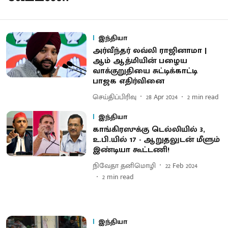
இந்தியா
அர்வீந்தர் லவ்லி ராஜினாமா |
ஆம் ஆத்மியின் பழைய
வாக்குறுதியை சுட்டிக்காட்டி
பாஜக எதிர்வினை
செய்திப்பிரிவு
28 Apr 2024
2
min read
இந்தியா
காங்கிரஸுக்கு டெல்லியில் 3,
உ.பி.யில் 17 - ஆறுதலுடன் மீளும்
இண்டியா கூட்டணி!
நிவேதா தனிமொழி
22 Feb 2024
2
min read
இந்தியா