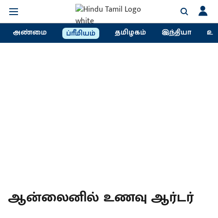
அண்மை
தமிழகம்
இந்தியா
உல
ப்ரீமியம்
ஆன்லைனில் உணவு ஆர்டர்