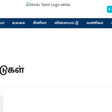
E
யா
உலகம்
சினிமா
விளையாட்டு
வணிகம்
டுகள்