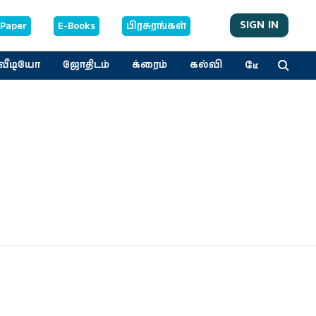
SIGN IN
-Paper
E-Books
பிரசுரங்கள்
மேலும்
வீடியோ
ஜோதிடம்
க்ரைம்
கல்வி