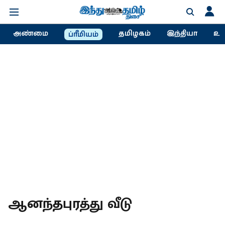
அண்மை
தமிழகம்
இந்தியா
உல
ப்ரீமியம்
ஆனந்தபுரத்து வீடு