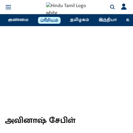
அண்மை
தமிழகம்
இந்தியா
உல
ப்ரீமியம்
அவினாஷ் சேபிள்