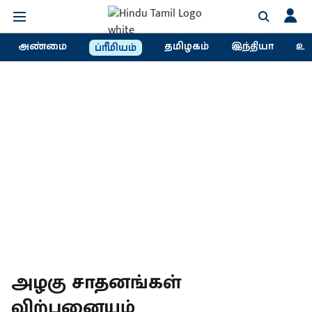
அண்மை
தமிழகம்
இந்தியா
உல
ப்ரீமியம்
அழகு சாதனங்கள்
விற்பனையம்