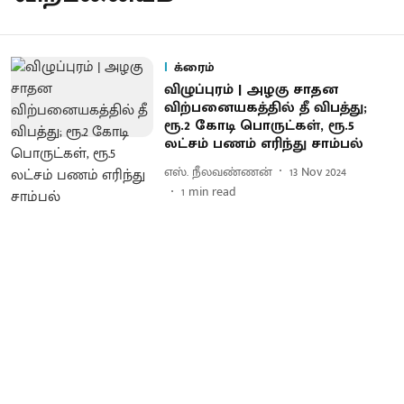
க்ரைம்
விழுப்புரம் | அழகு சாதன
விற்பனையகத்தில் தீ விபத்து;
ரூ.2 கோடி பொருட்கள், ரூ.5
லட்சம் பணம் எரிந்து சாம்பல்
எஸ். நீலவண்ணன்
13 Nov 2024
1
min read