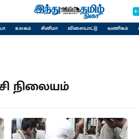
E
யா
உலகம்
சினிமா
விளையாட்டு
வணிகம்
சி நிலையம்