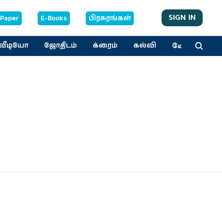
SIGN IN
-Paper
E-Books
பிரசுரங்கள்
மேலும்
வீடியோ
ஜோதிடம்
க்ரைம்
கல்வி