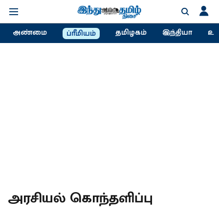
அண்மை
தமிழகம்
இந்தியா
உல
ப்ரீமியம்
அரசியல் கொந்தளிப்பு