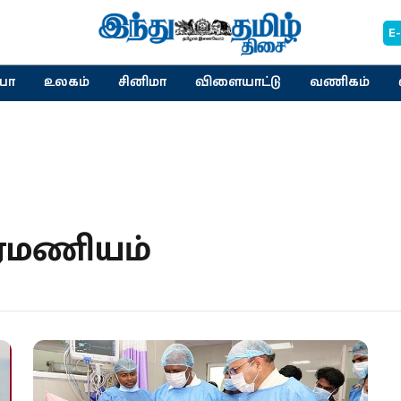
E
யா
உலகம்
சினிமா
விளையாட்டு
வணிகம்
ிரமணியம்