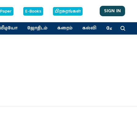
SIGN IN
-Paper
E-Books
பிரசுரங்கள்
மேலும்
வீடியோ
ஜோதிடம்
க்ரைம்
கல்வி